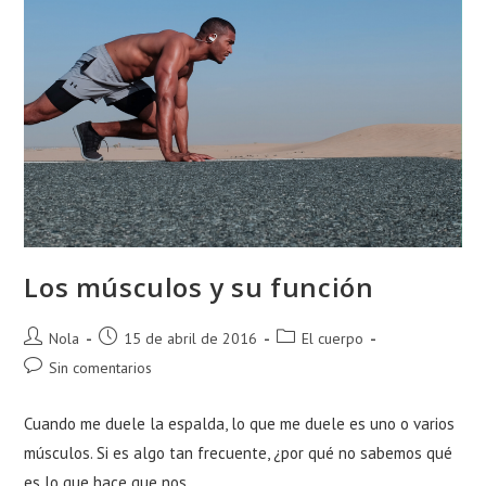
Los músculos y su función
Autor
Publicación
Categoría
Nola
15 de abril de 2016
El cuerpo
de
de
de
Comentarios
Sin comentarios
la
la
la
de
entrada:
entrada:
entrada:
la
Cuando me duele la espalda, lo que me duele es uno o varios
entrada:
músculos. Si es algo tan frecuente, ¿por qué no sabemos qué
es lo que hace que nos…