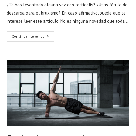
la
¿Te has levantado alguna vez con tortícolis? ¿Usas férula de
entrada:
descarga para el bruxismo? En caso afirmativo, puede que te
interese leer este artículo. No es ninguna novedad que toda…
Sobrecarga
Continuar Leyendo
Muscular.
Causas
Emocionales