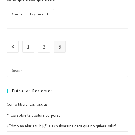
Los
Continuar Leyendo
Músculos
Y
Su
Función
1
2
3
Ir a la página anterior
Buscar
en
esta
web
Entradas Recientes
Cómo liberar las fascias
Mitos sobre la postura corporal
¿Cómo ayudar a tu hij@ a expulsar una caca que no quiere salir?