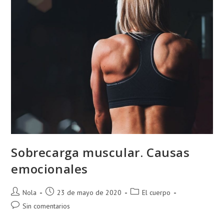
Sobrecarga muscular. Causas
emocionales
Autor
Publicación
Categoría
Nola
23 de mayo de 2020
El cuerpo
de
de
de
Comentarios
Sin comentarios
la
la
la
de
entrada:
entrada:
entrada: