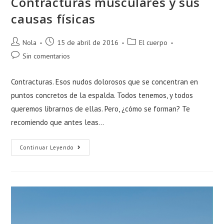
Contracturas musculares y sus
causas físicas
Autor
Publicación
Categoría
Nola
15 de abril de 2016
El cuerpo
de
de
de
Comentarios
Sin comentarios
la
la
la
de
entrada:
entrada:
entrada:
la
Contracturas. Esos nudos dolorosos que se concentran en
entrada:
puntos concretos de la espalda. Todos tenemos, y todos
queremos librarnos de ellas. Pero, ¿cómo se forman? Te
recomiendo que antes leas…
Contracturas
Continuar Leyendo
Musculares
Y
Sus
Causas
Físicas