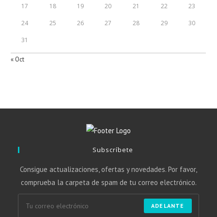
17
18
19
20
21
22
23
24
25
26
27
28
29
30
31
« Oct
Subscríbete
Consigue actualizaciones, ofertas y novedades. Por favor,
comprueba la carpeta de spam de tu correo electrónico.
ADELANTE