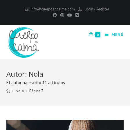
Saltar
info@cuerpoencalma.com
Login
/
Register
al
contenido
MENÚ
0
Autor:
Nola
El autor ha escrito 11 artículos
>
Nola
>
Página 3