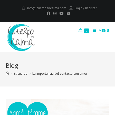
info@cuerpoencalma.com
Login
/
Register
MENÚ
0
Blog
>
El cuerpo
>
La importancia del contacto con amor