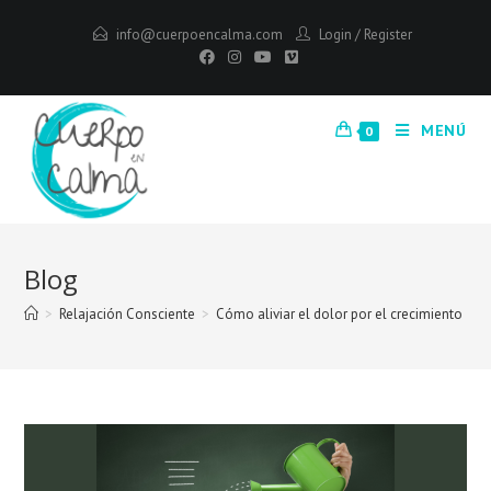
info@cuerpoencalma.com
Login
/
Register
MENÚ
0
Blog
>
Relajación Consciente
>
Cómo aliviar el dolor por el crecimiento