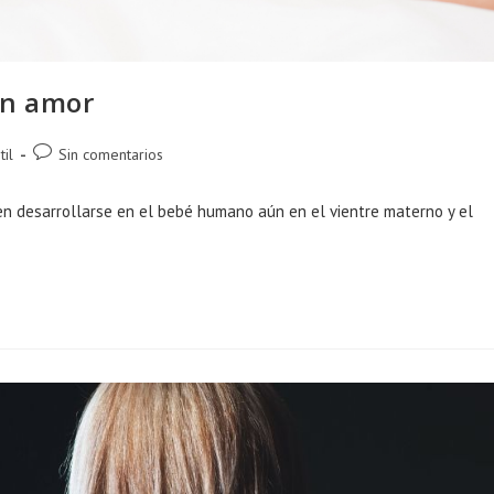
on amor
Comentarios
til
Sin comentarios
de
la
o en desarrollarse en el bebé humano aún en el vientre materno y el
entrada: