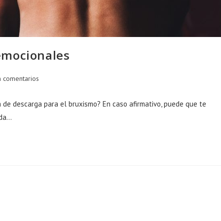
emocionales
tarios
n comentarios
a de descarga para el bruxismo? En caso afirmativo, puede que te
a:
oda…