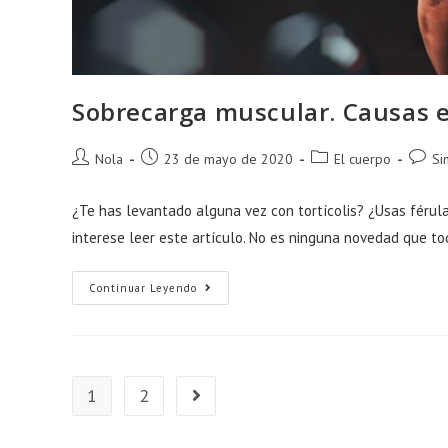
Sobrecarga muscular. Causas 
Autor
Publicación
Categoría
Comen
Nola
23 de mayo de 2020
El cuerpo
Si
de
de
de
de
la
la
la
la
¿Te has levantado alguna vez con tortícolis? ¿Usas férul
entrada:
entrada:
entrada:
entrad
interese leer este artículo. No es ninguna novedad que t
Sobrecarga
Continuar Leyendo
Muscular.
Causas
Emocionales
1
2
Ir a la página siguiente