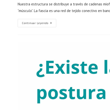
la
la
la
Nuestra estructura se distribuye a través de cadenas miofa
entrada:
entrada:
entrada:
“músculo”. La fascia es una red de tejido conectivo en ba
Cómo
Continuar Leyendo
Liberar
Las
Fascias