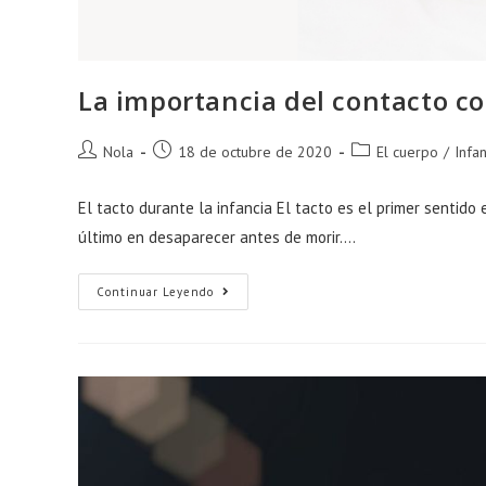
La importancia del contacto c
Autor
Publicación
Categoría
Nola
18 de octubre de 2020
El cuerpo
/
Infan
de
de
de
la
la
la
El tacto durante la infancia El tacto es el primer sentid
entrada:
entrada:
entrada:
último en desaparecer antes de morir.…
La
Continuar Leyendo
Importancia
Del
Contacto
Con
Amor