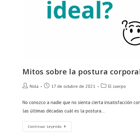
Mitos sobre la postura corpora
Autor
Publicación
Categoría
Nola
17 de octubre de 2021
El cuerpo
de
de
de
la
la
la
No conozco a nadie que no sienta cierta insatisfacción co
entrada:
entrada:
entrada:
las últimas décadas cuál es la postura…
Mitos
Continuar Leyendo
Sobre
La
Postura