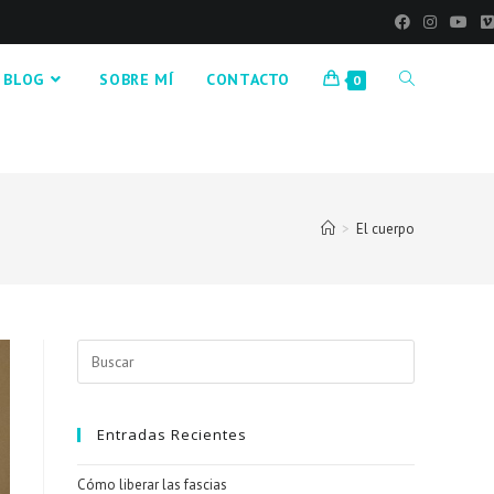
BLOG
SOBRE MÍ
CONTACTO
0
>
El cuerpo
Buscar
en
esta
web
Entradas Recientes
Cómo liberar las fascias