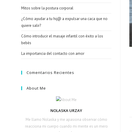
Mitos sobre la postura corporal
¿Cómo ayudar a tu hij@ a expulsar una caca que no
quiere salir?
Cómo introducir el masaje infantil con éxito a los
bebés
La importancia del contacto con amor
Comentarios Recientes
About Me
NOLASKA URZAY
Me llamo Nolaska y me apasiona observar cómo
reacciona mi cuerpo cuando mi mente es un mero