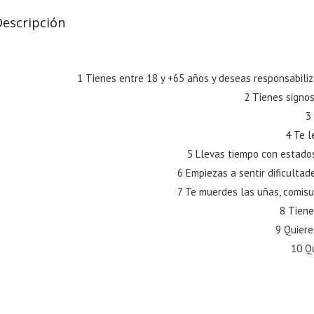
Descripción
1
Tienes entre 18 y +65 años y deseas responsabiliza
2
Tienes signos
3
4
Te l
5
Llevas tiempo con estados
6
Empiezas a sentir dificultade
7
Te muerdes las uñas, comisur
8
Tiene
9
Quiere
10
Qu