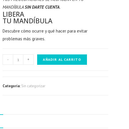
MANDÍBULA
SIN DARTE CUENTA
.
LIBERA
TU MANDÍBULA
Descubre cómo ocurre y qué hacer para evitar
problemas más graves.
Libera
-
+
AÑADIR AL CARRITO
tu
mandíbula
cantidad
Categoría:
Sin categorizar
N