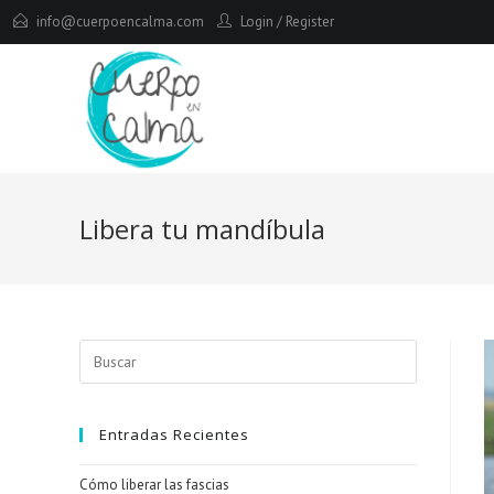
Saltar
info@cuerpoencalma.com
Login
/
Register
al
contenido
Libera tu mandíbula
Buscar
en
esta
web
Entradas Recientes
Cómo liberar las fascias