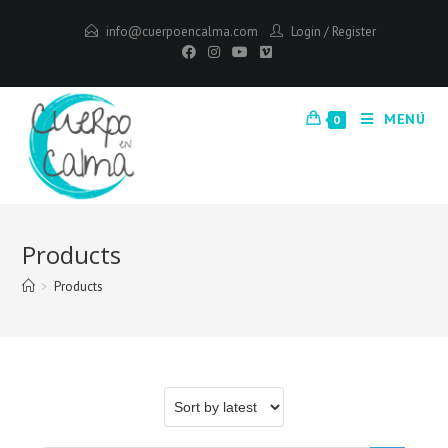
info@cuerpoencalma.com
Login
/
Register
MENÚ
0
Products
>
Products