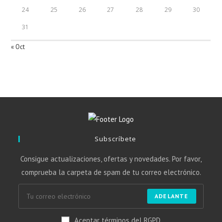
24
25
26
27
28
29
30
31
« Oct
Subscríbete
Consigue actualizaciones, ofertas y novedades. Por favor,
comprueba la carpeta de spam de tu correo electrónico.
ADELANTE
Aceptar términos del RGPD