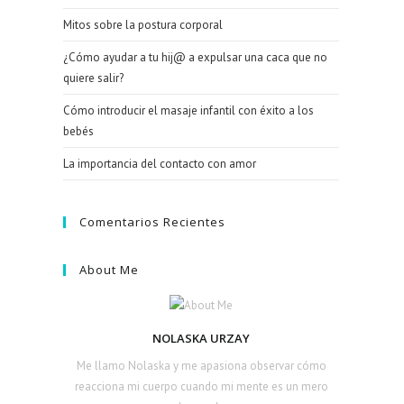
Mitos sobre la postura corporal
¿Cómo ayudar a tu hij@ a expulsar una caca que no
quiere salir?
Cómo introducir el masaje infantil con éxito a los
bebés
La importancia del contacto con amor
Comentarios Recientes
About Me
NOLASKA URZAY
Me llamo Nolaska y me apasiona observar cómo
reacciona mi cuerpo cuando mi mente es un mero