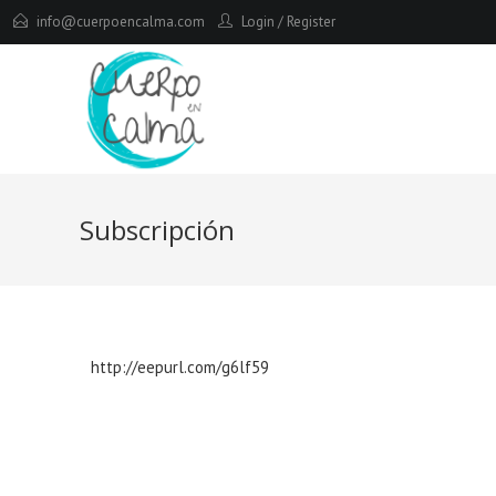
info@cuerpoencalma.com
Login
/
Register
Subscripción
http://eepurl.com/g6lf59